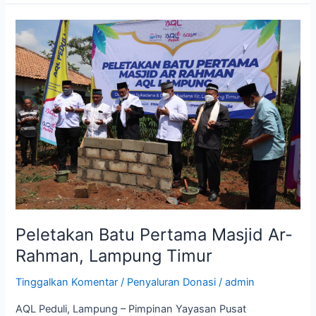
Peletakan
Batu
Pertama
Masjid
Ar-
Rahman,
Lampung
Timur
Peletakan Batu Pertama Masjid Ar-
Rahman, Lampung Timur
Tinggalkan Komentar
/
Penyaluran Donasi
/
admin
AQL Peduli, Lampung – Pimpinan Yayasan Pusat