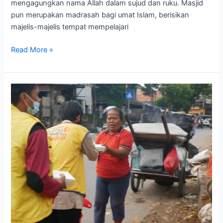
mengagungkan nama Allah dalam sujud dan ruku. Masjid
pun merupakan madrasah bagi umat Islam, berisikan
majelis-majelis tempat mempelajari
Read More »
Ingatlah
Allah
Saat
Senang
dan
Lapang,
Niscaya
Allah
Mengingatmu
di
Saat
Susah