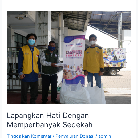
Lapangkan
Hati
Dengan
Memperbanyak
Sedekah
Lapangkan Hati Dengan
Memperbanyak Sedekah
Tinggalkan Komentar
/
Penyaluran Donasi
/
admin