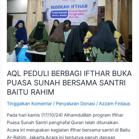
PEDULI
BERBAGI
IFTHAR
BUKA
PUASA
SUNAH
BERSAMA
SANTRI
BAITU
RAHIM
AQL PEDULI BERBAGI IFTHAR BUKA
PUASA SUNAH BERSAMA SANTRI
BAITU RAHIM
Tinggalkan Komentar
/
Penyaluran Donasi
/
Azzam Firdaus
Pada hari kamis (17/10/24) Alhamdulillah program Ifthar
Puasa Sunah Santri penghafal Quran telah ditunaikan.
Acara ini merupakan kegiatan ifthar bersama santri di Baitu
Ar-Rahim, Jakarta.Acara ini tentunya penuh dengan