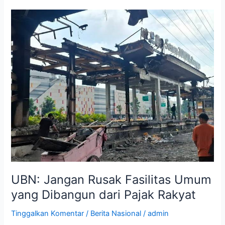
UBN:
Jangan
Rusak
Fasilitas
Umum
yang
Dibangun
dari
Pajak
Rakyat
UBN: Jangan Rusak Fasilitas Umum
yang Dibangun dari Pajak Rakyat
Tinggalkan Komentar
/
Berita Nasional
/
admin