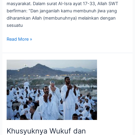
masyarakat. Dalam surat Al-Isra ayat 17-33, Allah SWT
berfirman: “Dan janganlah kamu membunuh jiwa yang
diharamkan Allah (membunuhnya) melainkan dengan
sesuatu
Read More »
Khusyuknya
Wukuf
dan
istimewanya
doa
Nabi
Ibrahim
Khusyuknya Wukuf dan