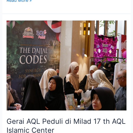
Read More »
Gerai
AQL
Peduli
di
Milad
17
th
AQL
Islamic
Center
Gerai AQL Peduli di Milad 17 th AQL
Islamic Center