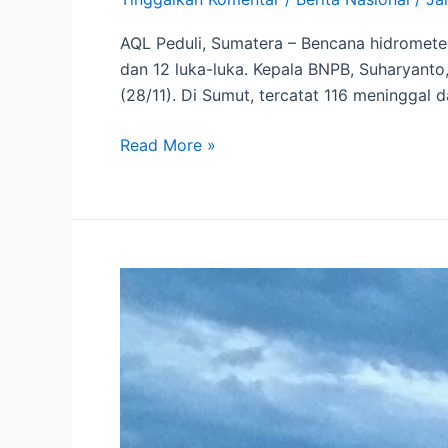
AQL Peduli, Sumatera – Bencana hidrometeo
dan 12 luka-luka. Kepala BNPB, Suharyant
(28/11). Di Sumut, tercatat 116 meninggal 
Read More »
Relawan
AQL
Peduli
Evakuasi
Korban
Bencana
Hidrometeorologi