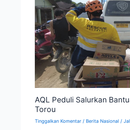
Logistik
di
Tiga
Desa
Terdampak
Banjir
Bandang
Batang
Torou
AQL Peduli Salurkan Bantu
Torou
Tinggalkan Komentar
/
Berita Nasional
/
Jal