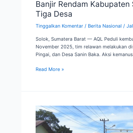
Banjir Rendam Kabupaten S
Tiga Desa
Tinggalkan Komentar
/
Berita Nasional
/
Jal
Solok, Sumatera Barat — AQL Peduli kemba
November 2025, tim relawan melakukan dist
Pingai, dan Desa Sanin Baka. Aksi kemanus
Read More »
AQL
Peduli
Salurkan
Bantuan