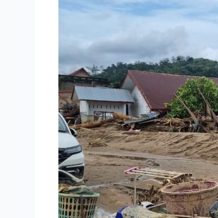
Bencana
di
Aceh,
Sumut,
Sumbar