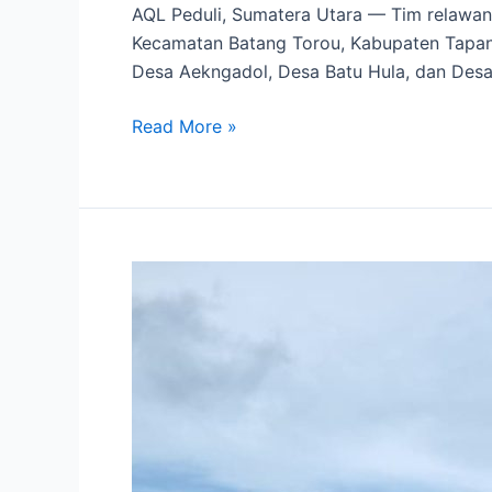
AQL Peduli, Sumatera Utara — Tim relawan
Kecamatan Batang Torou, Kabupaten Tapanuli
Desa Aekngadol, Desa Batu Hula, dan Desa
Read More »
174
Meninggal,
79
Hilang,
12
Luka-
Luka
Akibat