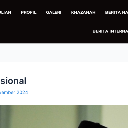
ULIAN
PROFIL
GALERI
KHAZANAH
BERITA N
BERITA INTERN
sional
vember 2024