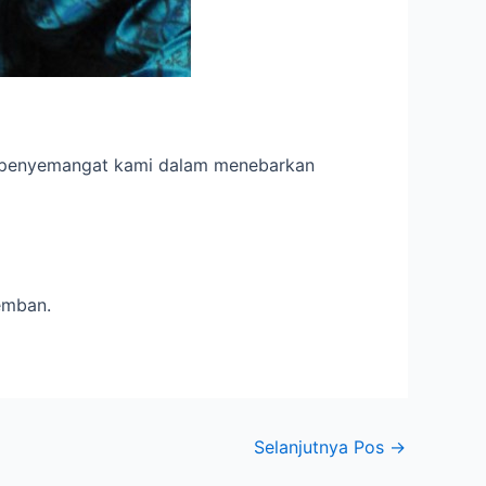
i penyemangat kami dalam menebarkan
emban.
Selanjutnya Pos
→