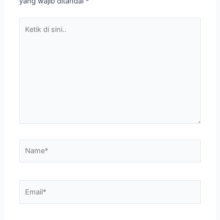
yang wajib ditandai
*
Ketik
di
sini..
Name*
Email*