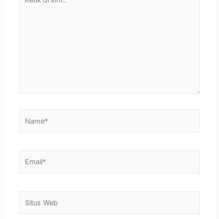
di
sini..
Name*
Email*
Situs
Web