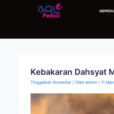
Lewati
ke
KEPED
konten
Kebakaran Dahsyat M
Tinggalkan Komentar
/ Oleh
admin
/
11 Mar