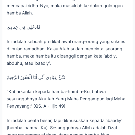
mencapai ridha-Nya, maka masuklah ke dalam golongan
hamba Allah.
فَادْخُلِي فِي عِبَادِي
Ini adalah sebuah predikat awal orang-orang yang sukses
di bulan ramadhan. Kalau Allah sudah mencintai seorang
hamba, maka hamba itu dipanggil dengan kata ‘abdiy,
abduhu, atau ibaadiy’.
نَبِّئْ عِبَادِي أَنِّي أَنَا الْغَفُورُ الرَّحِيمُ
“Kabarkanlah kepada hamba-hamba-Ku, bahwa
sesungguhnya Aku-lah Yang Maha Pengampun lagi Maha
Penyayang,” (QS. Al-Hijr: 49)
Ini adalah berita besar, tapi dikhususkan kepada ‘ibaadiy’
(hamba-hamba-Ku). Sesungguhnya Allah adalah Dzat
yang mengampuni dosa-dosa semua hamba-Nya,