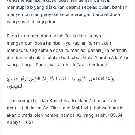
menutupi aib yang dilakukan selama sebelas bulan, bahkan
menyembuhkan penyakit kecenderungan berbuat dosa
yang susah ditinggalkan.
Pada bulan ramadhan, Allah Ta’ala tidak hanya
mengampuni dosa hamba-Nya, tapi ar-Rahim akan
mendaur ulang semua dosa itu menjadi pahala jika beriman
dan beramal saleh setelah bertaubat. Gelar ‘hamba Allah’ itu
sangat tinggi. Pada ayat lain Allah Ta’ala berfirman;
وَلَقَدْ كَتَبْنَا فِى الزَّبُوْرِ مِنْۢ بَعْدِ الذِّكْرِ اَنَّ الْاَرْضَ يَرِثُهَا عِبَادِيَ
الصّٰلِحُوْنَ
“Dan sungguh, telah Kami tulis di dalam Zabur setelah
(tertulis) di dalam Az-Zikr (Lauh Mahfuzh), bahwa bumi ini
akan diwarisi oleh hamba-hamba-Ku yang saleh. (QS. Al-
Anbiya’: 105)