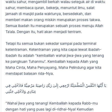
waktu sahur, mengambil berkah walau seteguk air di waktu
sahur, membaca quran, bekerja, menuntut ilmu, salat
jamaah di masjid pada waktunya, bersedekah, dan
memberi makan orang miskin merupakan proses takwa.
Semua ibadah itu merupakan sebuah proses menuju Allah
Ta’ala. Dengan itu, hati akan menjadi tentram.
Tetapi itu semua bukan sekedar sampai pada terminal
ketentraman. Ketentraman yang kita capai lewat ibadah-
ibadah itu adalah “kembalilah wahai jiwa-jiwa yang tenang
ke pangkuan Tuhanmu”. Kembalilah kepada Allah yang
Maha Cinta, Maha Penyayang, Maha Pelindung agar kita
mendapat balasan rida-Nya.
يَا أَيَّتُهَا النَّفْسُ الْمُطْمَئِنَّةُ ارْجِعِي إِلَىٰ رَبِّكِ رَاضِيَةً مَرْضِيَّةً فَادْخُلِي فِي
عِبَادِي وَادْخُلِي جَنَّتِي
“Wahai jiwa yang tenang! Kembalilah kepada Rabb-mu
dengan hati yang puas lagi di-ridhai-Nya! Kemudian