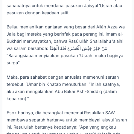
sahabatnya untuk mendanai pasukan Jaisyul ‘Usrah atau
pasukan dengan keadaan sulit.
Beliau menjanjikan ganjaran yang besar dari Allâh Azza wa
Jalla bagi mereka yang berinfak pada perang ini. Imam al-
Bukhâri meriwayatkan, bahwa Rasûlullâh Shallallahu ‘alaihi
wa sallam bersabda: مَنْ جَهَّزَ جَيْشَ الْعُسْرَةِ فَلَهُ الْجَنَّةُ
“Barangsiapa menyiapkan pasukan ‘Usrah, maka baginya
surga”.
Maka, para sahabat dengan antusias memenuhi seruan
tersebut. ‘Umar bin Khatab menuturkan: “Inilah saatnya,
aku akan mengalahkan Abu Bakar Ash-Shiddiq (dalam
kebaikan).”
Esok harinya, dia berangkat menemui Rasulullah SAW
membawa separuh hartanya untuk membiayai jaisyul ‘usrah
ini. Rasulullah bertanya kepadanya: “Apa yang engkau