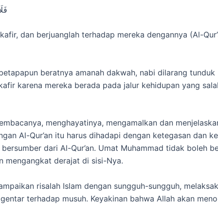
فَل
 kafir, dan berjuanglah terhadap mereka dengannya (Al-Qu
t, betapapun beratnya amanah dakwah, nabi dilarang tundu
fir karena mereka berada pada jalur kehidupan yang salah. 
membacanya, menghayatinya, mengamalkan dan menjelaskan
gan Al-Qur’an itu harus dihadapi dengan ketegasan dan ke
ang bersumber dari Al-Qur’an. Umat Muhammad tidak boleh 
n mengangkat derajat di sisi-Nya.
nyampaikan risalah Islam dengan sungguh-sungguh, melaksa
u gentar terhadap musuh. Keyakinan bahwa Allah akan men