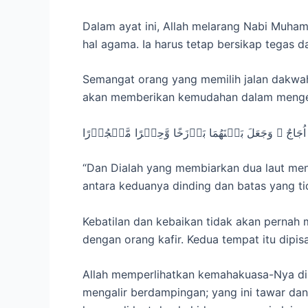
Dalam ayat ini, Allah melarang Nabi Muh
hal agama. Ia harus tetap bersikap tegas
Semangat orang yang memilih jalan dakwah
akan memberikan kemudahan dalam menge
ُجَاجٌ ۚ وَجَعَلَ بَيۡنَهُمَا بَرۡزَخًا وَّحِجۡرًا مَّحۡجُوۡرًا
“Dan Dialah yang membiarkan dua laut menga
antara keduanya dinding dan batas yang ti
Kebatilan dan kebaikan tidak akan pernah
dengan orang kafir. Kedua tempat itu dipis
Allah memperlihatkan kemahakuasa-Nya di 
mengalir berdampingan; yang ini tawar dan