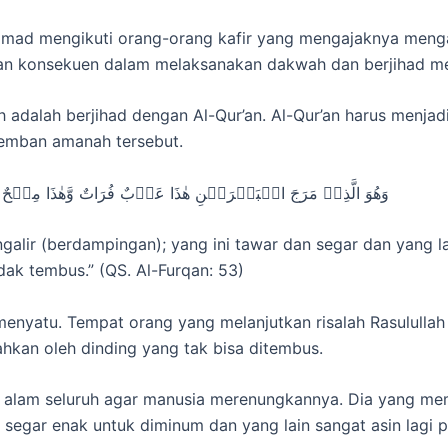
ammad mengikuti orang-orang kafir yang mengajaknya me
 dan konsekuen dalam melaksanakan dakwah dan berjihad m
 adalah berjihad dengan Al-Qur’an. Al-Qur’an harus menja
mban amanah tersebut.
وَهُوَ الَّذِىۡ مَرَجَ الۡبَحۡرَيۡنِ هٰذَا عَذۡبٌ فُرَاتٌ وَّهٰذَا مِلۡحٌ‌ ا
lir (berdampingan); yang ini tawar dan segar dan yang lain
dak tembus.” (QS. Al-Furqan: 53)
 menyatu. Tempat orang yang melanjutkan risalah Rasulull
ahkan oleh dinding yang tak bisa ditembus.
alam seluruh agar manusia merenungkannya. Dia yang membi
 segar enak untuk diminum dan yang lain sangat asin lagi 