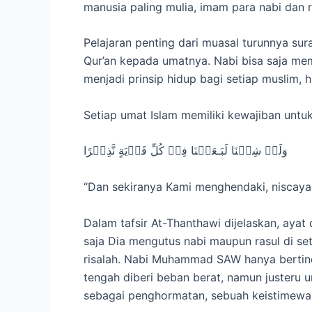
manusia paling mulia, imam para nabi dan r
Pelajaran penting dari muasal turunnya su
Qur’an kepada umatnya. Nabi bisa saja mem
menjadi prinsip hidup bagi setiap muslim, 
Setiap umat Islam memiliki kewajiban untuk
وَلَوۡ شِئۡنَا لَبَـعَثۡنَا فِىۡ كُلِّ قَرۡيَةٍ نَّذِيۡرًا
“Dan sekiranya Kami menghendaki, niscaya 
Dalam tafsir At-Thanthawi dijelaskan, ayat 
saja Dia mengutus nabi maupun rasul di s
risalah. Nabi Muhammad SAW hanya bertinda
tengah diberi beban berat, namun justeru 
sebagai penghormatan, sebuah keistimewa