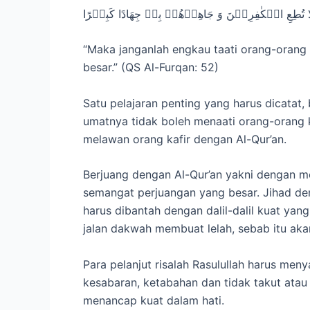
َا تُطِعِ الۡكٰفِرِيۡنَ وَ جَاهِدۡهُمۡ بِهٖ جِهَادًا كَبِيۡرًا‏
“Maka janganlah engkau taati orang-orang
besar.” (QS Al-Furqan: 52)
Satu pelajaran penting yang harus dicata
umatnya tidak boleh menaati orang-orang ka
melawan orang kafir dengan Al-Qur’an.
Berjuang dengan Al-Qur’an yakni dengan 
semangat perjuangan yang besar. Jihad den
harus dibantah dengan dalil-dalil kuat y
jalan dakwah membuat lelah, sebab itu aka
Para pelanjut risalah Rasulullah harus me
kesabaran, ketabahan dan tidak takut ata
menancap kuat dalam hati.