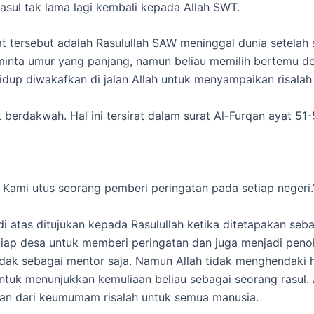
asul tak lama lagi kembali kepada Allah SWT.
rat tersebut adalah Rasulullah SAW meninggal dunia setela
inta umur yang panjang, namun beliau memilih bertemu den
hidup diwakafkan di jalan Allah untuk menyampaikan risalah
 berdakwah. Hal ini tersirat dalam surat Al-Furqan ayat 51
Kami utus seorang pemberi peringatan pada setiap negeri.”
di atas ditujukan kepada Rasulullah ketika ditetapakan seba
etiap desa untuk memberi peringatan dan juga menjadi pe
k sebagai mentor saja. Namun Allah tidak menghendaki hal 
untuk menunjukkan kemuliaan beliau sebagai seorang rasul. 
an dari keumumam risalah untuk semua manusia.