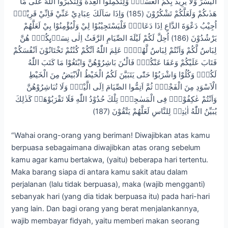
الْيُسْرَ وَلَا يُرِيْدُ بِكُمُ الْعُسْرَۖ وَلِتُكْمِلُوا الْعِدَّةَ وَلِتُكَبِّرُوا اللّٰهَ عَلٰى مَا
هَدٰىكُمْ وَلَعَلَّكُمْ تَشْكُرُوْنَ (185) وَاِذَا سَاَلَكَ عِبَادِيْ عَنِّيْ فَاِنِّيْ قَرِيْبٌۗ
اُجِيْبُ دَعْوَةَ الدَّاعِ اِذَا دَعَانِۙ فَلْيَسْتَجِيْبُوْا لِيْ وَلْيُؤْمِنُوْا بِيْ لَعَلَّهُمْ
يَرْشُدُوْنَ (186) اُحِلَّ لَكُمْ لَيْلَةَ الصِّيَامِ الرَّفَثُ اِلٰى نِسَاۤىِٕكُمْۗ هُنَّ
لِبَاسٌ لَّكُمْ وَاَنْتُمْ لِبَاسٌ لَّهُنَّۗ عَلِمَ اللّٰهُ اَنَّكُمْ كُنْتُمْ تَخْتَانُوْنَ اَنْفُسَكُمْ
فَتَابَ عَلَيْكُمْ وَعَفَا عَنْكُمْۚ فَالْـٰٔنَ بَاشِرُوْهُنَّ وَابْتَغُوْا مَا كَتَبَ اللّٰهُ
لَكُمْۗ وَكُلُوْا وَاشْرَبُوْا حَتّٰى يَتَبَيَّنَ لَكُمُ الْخَيْطُ الْاَبْيَضُ مِنَ الْخَيْطِ
الْاَسْوَدِ مِنَ الْفَجْرِۖ ثُمَّ اَتِمُّوا الصِّيَامَ اِلَى الَّيْلِۚ وَلَا تُبَاشِرُوْهُنَّ
وَاَنْتُمْ عٰكِفُوْنَۙ فِى الْمَسٰجِدِۗ تِلْكَ حُدُوْدُ اللّٰهِ فَلَا تَقْرَبُوْهَاۗ كَذٰلِكَ
يُبَيِّنُ اللّٰهُ اٰيٰتِهٖ لِلنَّاسِ لَعَلَّهُمْ يَتَّقُوْنَ (187)
“Wahai orang-orang yang beriman! Diwajibkan atas kamu
berpuasa sebagaimana diwajibkan atas orang sebelum
kamu agar kamu bertakwa, (yaitu) beberapa hari tertentu.
Maka barang siapa di antara kamu sakit atau dalam
perjalanan (lalu tidak berpuasa), maka (wajib mengganti)
sebanyak hari (yang dia tidak berpuasa itu) pada hari-hari
yang lain. Dan bagi orang yang berat menjalankannya,
wajib membayar fidyah, yaitu memberi makan seorang