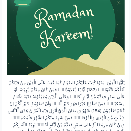
يٰٓاَيُّهَا الَّذِيْنَ اٰمَنُوْا كُتِبَ عَلَيْكُمُ الصِّيَامُ كَمَا كُتِبَ عَلَى الَّذِيْنَ مِنْ قَبْلِكُمْ
لَعَلَّكُمْ تَتَّقُوْنَۙ (183) اَيَّامًا مَّعْدُوْدٰتٍۗ فَمَنْ كَانَ مِنْكُمْ مَّرِيْضًا اَوْ
عَلٰى سَفَرٍ فَعِدَّةٌ مِّنْ اَيَّامٍ اُخَرَۗ وَعَلَى الَّذِيْنَ يُطِيْقُوْنَهٗ فِدْيَةٌ طَعَامُ
مِسْكِيْنٍۗ فَمَنْ تَطَوَّعَ خَيْرًا فَهُوَ خَيْرٌ لَّهٗۗ وَاَنْ تَصُوْمُوْا خَيْرٌ لَّكُمْ اِنْ
كُنْتُمْ تَعْلَمُوْنَ (184) شَهْرُ رَمَضَانَ الَّذِيْٓ اُنْزِلَ فِيْهِ الْقُرْاٰنُ هُدًى لِّلنَّاسِ
وَبَيِّنٰتٍ مِّنَ الْهُدٰى وَالْفُرْقَانِۚ فَمَنْ شَهِدَ مِنْكُمُ الشَّهْرَ فَلْيَصُمْهُۗ
وَمَنْ كَانَ مَرِيْضًا اَوْ عَلٰى سَفَرٍ فَعِدَّةٌ مِّنْ اَيَّامٍ اُخَرَۗ يُرِيْدُ اللّٰهُ بِكُمُ