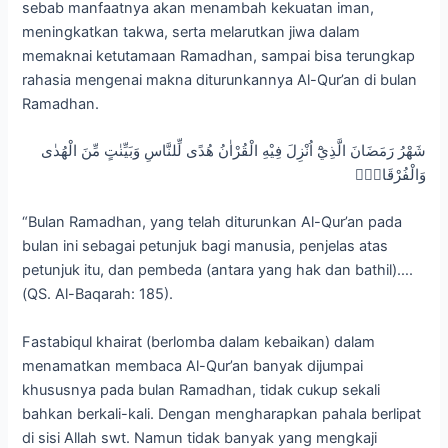
sebab manfaatnya akan menambah kekuatan iman,
meningkatkan takwa, serta melarutkan jiwa dalam
memaknai ketutamaan Ramadhan, sampai bisa terungkap
rahasia mengenai makna diturunkannya Al-Qur’an di bulan
Ramadhan.
شَهْرُ رَمَضَانَ الَّذِيْٓ اُنْزِلَ فِيْهِ الْقُرْاٰنُ هُدًى لِّلنَّاسِ وَبَيِّنٰتٍ مِّنَ الْهُدٰى
وَالْفُرْقَانِۚ
“Bulan Ramadhan, yang telah diturunkan Al-Qur’an pada
bulan ini sebagai petunjuk bagi manusia, penjelas atas
petunjuk itu, dan pembeda (antara yang hak dan bathil)….
(QS. Al-Baqarah: 185).
Fastabiqul khairat (berlomba dalam kebaikan) dalam
menamatkan membaca Al-Qur’an banyak dijumpai
khususnya pada bulan Ramadhan, tidak cukup sekali
bahkan berkali-kali. Dengan mengharapkan pahala berlipat
di sisi Allah swt. Namun tidak banyak yang mengkaji