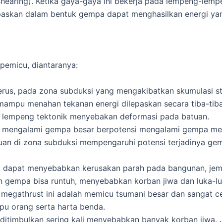
hearing). Ketika gaya-gaya ini bekerja pada lempeng-lemp
paskan dalam bentuk gempa dapat menghasilkan energi yan
pemicu, diantaranya:
erus, pada zona subduksi yang mengakibatkan skumulasi st
i mampu menahan tekanan energi dilepaskan secara tiba-tiba
n lempeng tektonik menyebakan deformasi pada batuan.
k mengalami gempa besar berpotensi mengalami gempa me
batuan di zona subduksi mempengaruhi potensi terjadinya g
 dapat menyebabkan kerusakan parah pada bangunan, jembat
n gempa bisa runtuh, menyebabkan korban jiwa dan luka-lu
 megathrust ini adalah memicu tsumani besar dan sangat 
pu orang serta harta benda.
 ditimbulkan sering kali menyebabkan banyak korban jiwa.