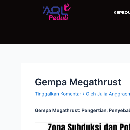
Lewati
ke
KEPED
konten
Gempa Megathrust
Tinggalkan Komentar
/ Oleh
Julia Anggrae
Gempa Megathrust: Pengertian, Penyeba