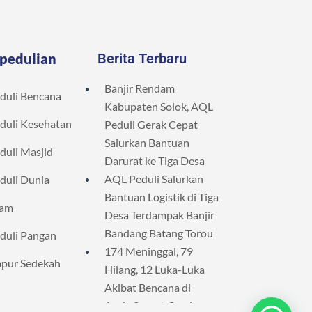
pedulian
Berita Terbaru
Banjir Rendam
duli Bencana
Kabupaten Solok, AQL
duli Kesehatan
Peduli Gerak Cepat
Salurkan Bantuan
duli Masjid
Darurat ke Tiga Desa
AQL Peduli Salurkan
duli Dunia
Bantuan Logistik di Tiga
lam
Desa Terdampak Banjir
Bandang Batang Torou
duli Pangan
174 Meninggal, 79
pur Sedekah
Hilang, 12 Luka-Luka
Akibat Bencana di
Aceh, Sumut, Sumbar