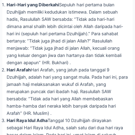
Hari-Hari yang Diberkahi
Sepuluh hari pertama bulan
Dzulhijjah memiliki kedudukan istimewa. Dalam sebuah
hadis, Rasulullah SAW bersabda: “Tidak ada hari-hari
dimana amal shalih lebih dicintai oleh Allah daripada hari-
hari ini (sepuluh hari pertama Dzulhijjah).” Para sahabat
bertanya: “Tidak juga jihad di jalan Allah?” Rasulullah
menjawab: “Tidak juga jihad di jalan Allah, kecuali orang
yang keluar dengan jiwa dan hartanya dan tidak kembali
dengan apapun” (HR. Bukhari) .
Hari Arafah
Hari Arafah, yang jatuh pada tanggal 9
Dzulhijjah, adalah hari yang sangat mulia. Pada hari ini, para
jamaah haji melaksanakan wukuf di Arafah, yang
merupakan puncak dari ibadah haji. Rasulullah SAW
bersabda: “Tidak ada hari yang Allah membebaskan
hamba-hamba dari neraka lebih banyak daripada hari
Arafah” (HR. Muslim) .
Hari Raya Idul Adha
Tanggal 10 Dzulhijjah dirayakan
sebagai Hari Raya Idul Adha, salah satu dari dua hari raya
besar dalam Islam. Pada hari ini, umat Islam di seluruh