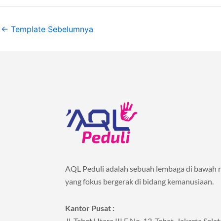
←
Template Sebelumnya
AQL Peduli adalah sebuah lembaga di bawah 
yang fokus bergerak di bidang kemanusiaan.
Kantor Pusat :
Jl. Tebet Utara III E No. 12, Tebet, Jakarta Sel