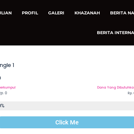
ULIAN
PROFIL
GALERI
KHAZANAH
BERITA N
BERITA INTERN
ngle 1
Terkumpul
Dana Yang Dibutuhka
p. 0
Rp.
0
%
Click Me