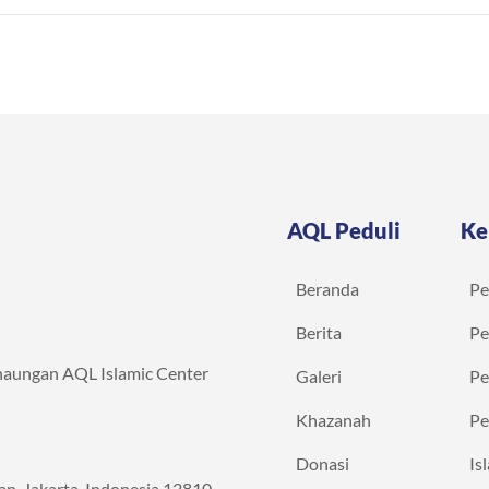
AQL Peduli
Ke
Beranda
Pe
Berita
Pe
naungan AQL Islamic Center
Galeri
Pe
Khazanah
Pe
Donasi
Is
atan, Jakarta, Indonesia 12810