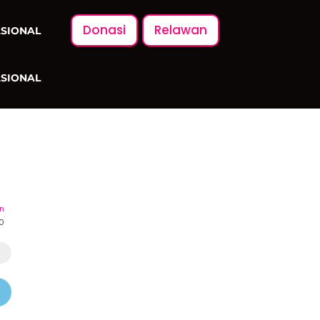
Donasi
Relawan
ASIONAL
ASIONAL
n
 0