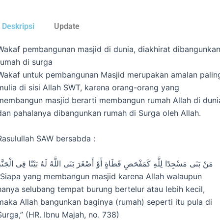
Deskripsi
Update
Wakaf pembangunan masjid di dunia, diakhirat dibangunka
rumah di surga
Wakaf untuk pembangunan Masjid merupakan amalan palin
mulia di sisi Allah SWT, karena orang-orang yang
membangun masjid berarti membangun rumah Allah di duni
dan pahalanya dibangunkan rumah di Surga oleh Allah.
Rasulullah SAW bersabda :
مَنْ بَنَى مَسْجِدًا لِلَّهِ كَمَفْحَصِ قَطَاةٍ أَوْ أَصْغَرَ بَنَى اللَّهُ لَهُ بَيْتًا فِى الْجَنَّة
“Siapa yang membangun masjid karena Allah walaupun
hanya selubang tempat burung bertelur atau lebih kecil,
maka Allah bangunkan baginya (rumah) seperti itu pula di
Surga,” (HR. Ibnu Majah, no. 738)