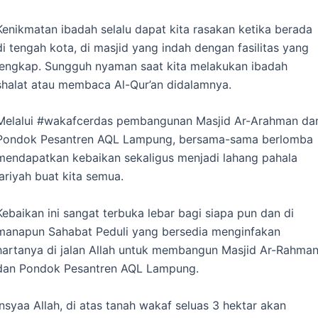
Kenikmatan ibadah selalu dapat kita rasakan ketika berada
di tengah kota, di masjid yang indah dengan fasilitas yang
lengkap. Sungguh nyaman saat kita melakukan ibadah
shalat atau membaca Al-Qur’an didalamnya.
Melalui #wakafcerdas pembangunan Masjid Ar-Arahman da
Pondok Pesantren AQL Lampung, bersama-sama berlomba
mendapatkan kebaikan sekaligus menjadi lahang pahala
jariyah buat kita semua.
Kebaikan ini sangat terbuka lebar bagi siapa pun dan di
manapun Sahabat Peduli yang bersedia menginfakan
hartanya di jalan Allah untuk membangun Masjid Ar-Rahma
dan Pondok Pesantren AQL Lampung.
Insyaa Allah, di atas tanah wakaf seluas 3 hektar akan